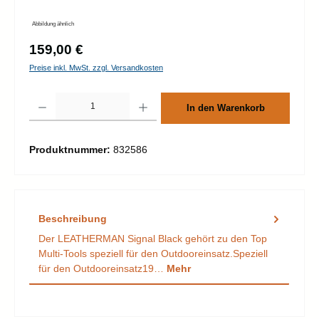
Abbildung ähnlich
Regulärer Preis:
159,00 €
Preise inkl. MwSt. zzgl. Versandkosten
Produkt Anzahl: Gib den gewünschten Wert ein oder benutze die Schaltflächen um d
In den Warenkorb
Produktnummer:
832586
Beschreibung
Der LEATHERMAN Signal Black gehört zu den Top
Multi-Tools speziell für den Outdooreinsatz.Speziell
für den Outdooreinsatz19…
Mehr