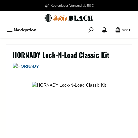
Zum Hauptinhalt springen
Kostenloser Versand ab 50 €
Navigation
0,00 €
HORNADY Lock-N-Load Classic Kit
Bildergalerie überspringen