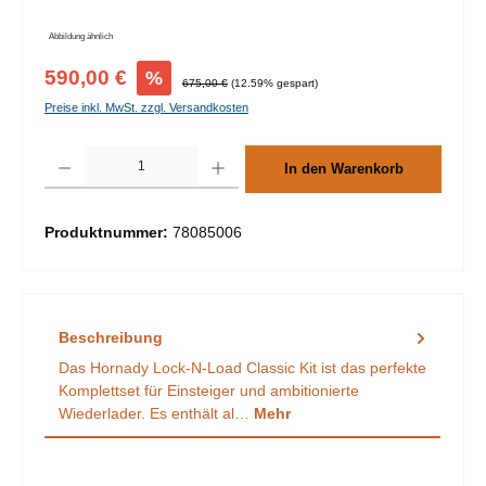
Abbildung ähnlich
Verkaufspreis:
590,00 €
%
Regulärer Preis:
675,00 €
(12.59% gespart)
Preise inkl. MwSt. zzgl. Versandkosten
Produkt Anzahl: Gib den gewünschten Wert ein oder benutze die Schaltflächen um d
In den Warenkorb
Produktnummer:
78085006
Beschreibung
Das Hornady Lock-N-Load Classic Kit ist das perfekte
Komplettset für Einsteiger und ambitionierte
Wiederlader. Es enthält al…
Mehr