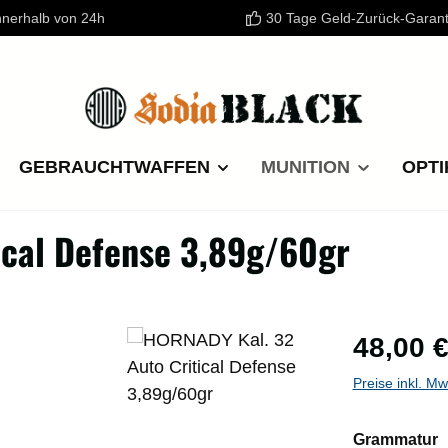
nnerhalb von 24h
30 Tage Geld-Zurück-Garant
GEBRAUCHTWAFFEN
MUNITION
OPTI
ical Defense 3,89g/60gr
Regulärer P
48,00 
Preise inkl. M
a
Grammatur