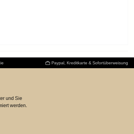
ie
Paypal, Kreditkarte & Sofortüberweisung
er und Sie
miert werden.