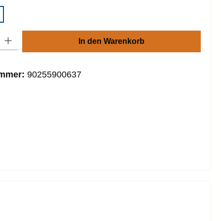
: Gib den gewünschten Wert ein oder benutze die Schaltflächen um die
In den Warenkorb
ummer:
90255900637