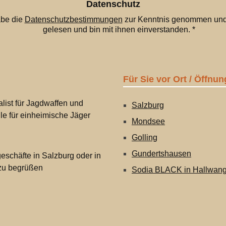
*
Datenschutz
abe die
Datenschutzbestimmungen
zur Kenntnis genommen und
gelesen und bin mit ihnen einverstanden.
*
Für Sie vor Ort / Öffnun
list für Jagdwaffen und
Salzburg
lle für einheimische Jäger
Mondsee
Golling
Gundertshausen
eschäfte in Salzburg oder in
 zu begrüßen
Sodia BLACK in Hallwan