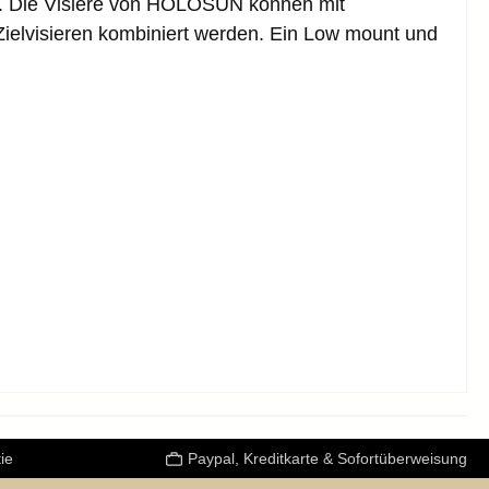
sen. Die Visiere von HOLOSUN können mit
-Zielvisieren kombiniert werden. Ein Low mount und
ie
Paypal, Kreditkarte & Sofortüberweisung