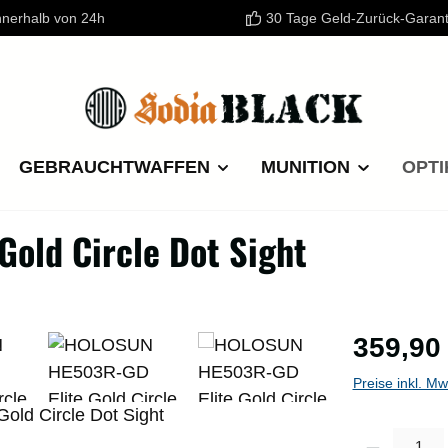
nnerhalb von 24h
30 Tage Geld-Zurück-Garant
GEBRAUCHTWAFFEN
MUNITION
OPTI
old Circle Dot Sight
Regulärer P
359,90
Preise inkl. M
Produkt Anzahl