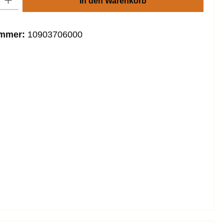
In den Warenkorb
ummer:
10903706000