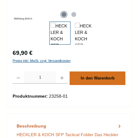
Abbildung ähnlich
Regulärer Preis:
69,90 €
Preise inkl. MwSt. zzgl. Versandkosten
Produkt Anzahl: Gib den gewünschten Wert ein oder benutze die Schaltflächen um d
In den Warenkorb
Produktnummer:
23258-01
Beschreibung
HECKLER & KOCH SFP Tactical Folder Das Heckler