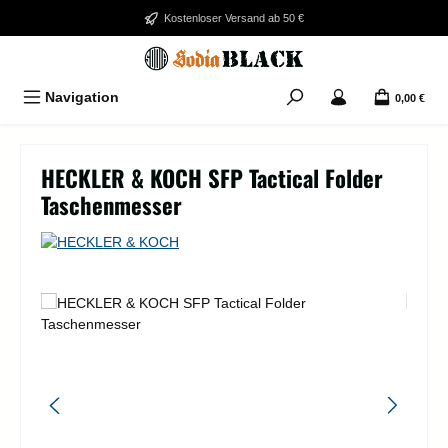
Zum Hauptinhalt springen
Kostenloser Versand ab 50 €
Navigation
0,00 €
HECKLER & KOCH SFP Tactical Folder
Taschenmesser
Bildergalerie überspringen