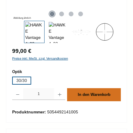
Abbildung ähnlich
Regulärer Preis:
99,00 €
Preise inkl. MwSt. zzgl. Versandkosten
auswählen
Optik
30/30
Produkt Anzahl: Gib den gewünschten Wert ein oder benutze die Schaltflächen um d
In den Warenkorb
Produktnummer:
5054492141005