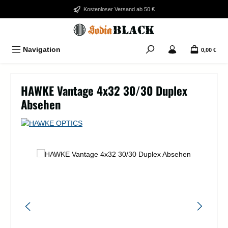
Zum Hauptinhalt springen
Kostenloser Versand ab 50 €
Navigation
0,00 €
HAWKE Vantage 4x32 30/30 Duplex
Absehen
Bildergalerie überspringen