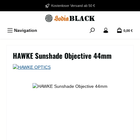
Zum Hauptinhalt springen
Kostenloser Versand ab 50 €
Navigation
0,00 €
HAWKE Sunshade Objective 44mm
Bildergalerie überspringen