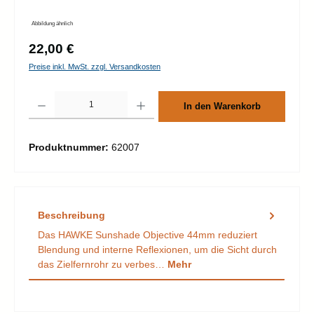
Abbildung ähnlich
Regulärer Preis:
22,00 €
Preise inkl. MwSt. zzgl. Versandkosten
Produkt Anzahl: Gib den gewünschten Wert ein oder benutze die Schaltflächen um d
In den Warenkorb
Produktnummer:
62007
Beschreibung
Das HAWKE Sunshade Objective 44mm reduziert
Blendung und interne Reflexionen, um die Sicht durch
das Zielfernrohr zu verbes…
Mehr