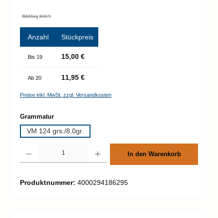
Abbildung ähnlich
Anzahl
Stückpreis
15,00 €
Bis
19
11,95 €
Ab
20
Preise inkl. MwSt. zzgl. Versandkosten
auswählen
Grammatur
VM 124 grs./8,0gr.
Produkt Anzahl: Gib den gewünschten Wert ein oder benutze die Schaltflächen um d
In den Warenkorb
Produktnummer:
4000294186295