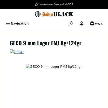
Zum Hauptinhalt springen
Kostenloser Versand ab 50 €
Navigation
0,00 €
GECO 9 mm Luger FMJ 8g/124gr
Bildergalerie überspringen