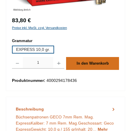
Abbildung ähnlich
Regulärer Preis:
83,80 €
Preise inkl. MwSt. zzgl. Versandkosten
auswählen
Grammatur
EXPRESS 10,0 gr.
Produkt Anzahl: Gib den gewünschten Wert ein oder benutze die Schaltflächen um d
In den Warenkorb
Produktnummer:
4000294178436
Beschreibung
Büchsenpatronen GECO 7mm Rem. Mag.
ExpressKaliber: 7 mm Rem. Mag.Geschossart: Geco
ExpressGewicht: 10,0 g / 155 grInhalt: 20…
Mehr