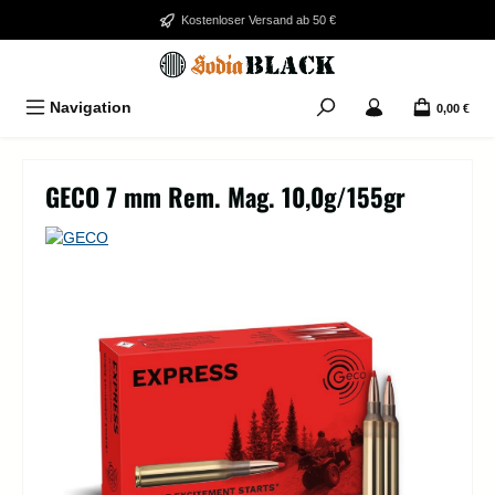
Zum Hauptinhalt springen
Kostenloser Versand ab 50 €
Navigation
0,00 €
GECO 7 mm Rem. Mag. 10,0g/155gr
Bildergalerie überspringen