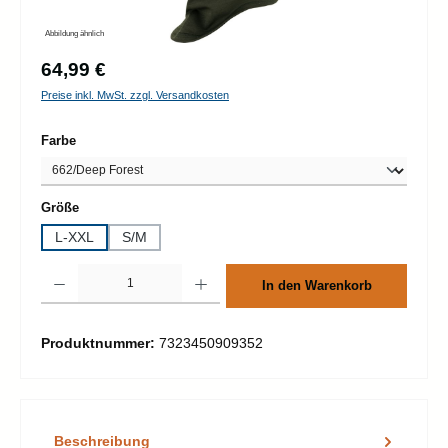
Abbildung ähnlich
Regulärer Preis:
64,99 €
Preise inkl. MwSt. zzgl. Versandkosten
auswählen
Farbe
auswählen
Größe
L-XXL
S/M
Produkt Anzahl: Gib den gewünschten Wert ein oder benutze die Schaltflächen um d
In den Warenkorb
Produktnummer:
7323450909352
Beschreibung