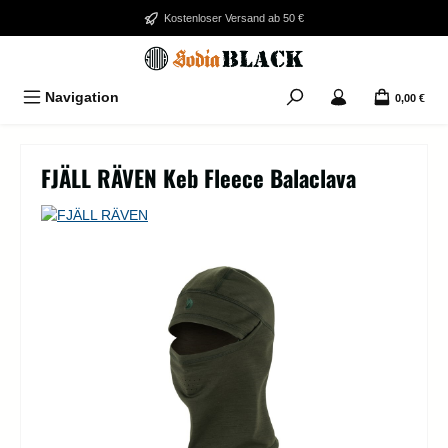
Zum Hauptinhalt springen
Kostenloser Versand ab 50 €
Navigation
0,00 €
FJÄLL RÄVEN Keb Fleece Balaclava
Bildergalerie überspringen