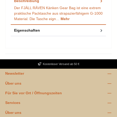
Beschreibung
Der FJÄLL RÄVEN Känken Gear Bag ist eine extrem
praktische Packtasche aus strapazierfähigem G-1000
Material. Die Tasche eign…
Mehr
Eigenschaften
Kostenloser Versand ab 50 €
Newsletter
Über uns
Für Sie vor Ort / Öffnungszeiten
Services
Über uns