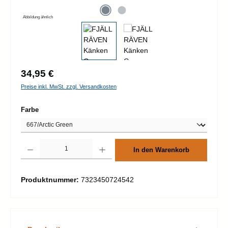
Abbildung ähnlich
Regulärer Preis:
34,95 €
Preise inkl. MwSt. zzgl. Versandkosten
auswählen
Farbe
Produkt Anzahl: Gib den gewünschten Wert ein oder benutze die Schaltflächen um d
In den Warenkorb
Produktnummer:
7323450724542