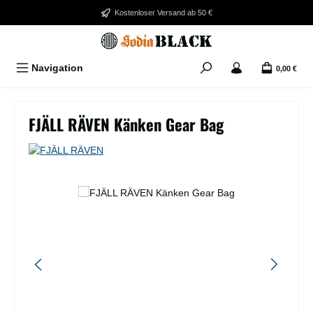
Zum Hauptinhalt springen
Kostenloser Versand ab 50 €
Navigation
0,00 €
FJÄLL RÄVEN Känken Gear Bag
Bildergalerie überspringen