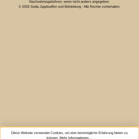
Nachnahmegebühren, wenn nicht anders angegeben.
© 2026 Sodia Jagdwaffen und Bekleidung - Alle Rechte vorbehalten.
Diese Website verwendet Cookies, um eine bestmögliche Erfahrung bieten zu
können.
Mehr Informationen ...