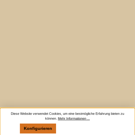
Diese Website verwendet Cookies, um eine bestmögliche Erfahrung bieten zu
können.
Mehr Informationen ...
Konfigurieren
Nur technisch notwendige