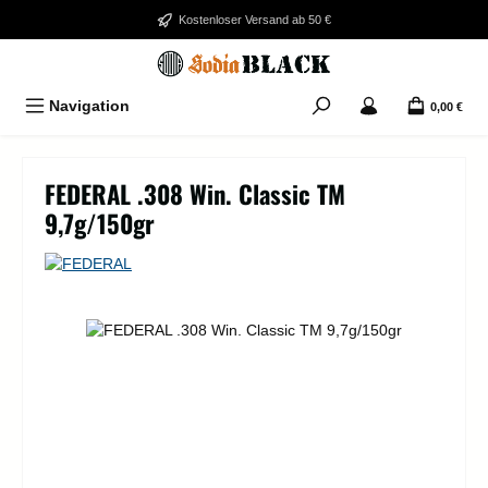
Zum Hauptinhalt springen
Kostenloser Versand ab 50 €
Navigation
0,00 €
FEDERAL .308 Win. Classic TM
9,7g/150gr
Bildergalerie überspringen