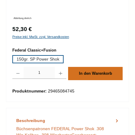
Abbildung ähnlich
Regulärer Preis:
52,30 €
Preise inkl. MwSt. zzgl. Versandkosten
auswählen
Federal Classic+Fusion
150gr. SP Power Shok
Produkt Anzahl: Gib den gewünschten Wert ein oder benutze die Schaltflächen um d
In den Warenkorb
Produktnummer:
29465084745
Beschreibung
Büchsenpatronen FEDERAL Power Shok .308