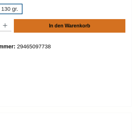
 130 gr.
: Gib den gewünschten Wert ein oder benutze die Schaltflächen um die
In den Warenkorb
ummer:
29465097738