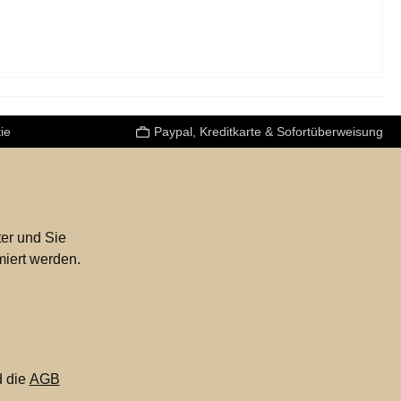
ie
Paypal, Kreditkarte & Sofortüberweisung
er und Sie
miert werden.
 die
AGB