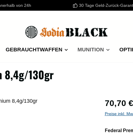
nnerhalb von 24h
30 Tage Geld-Zurück-Garant
GEBRAUCHTWAFFEN
MUNITION
OPTI
m 8,4g/130gr
Regulärer P
70,70 
Preise inkl. M
Federal Pre