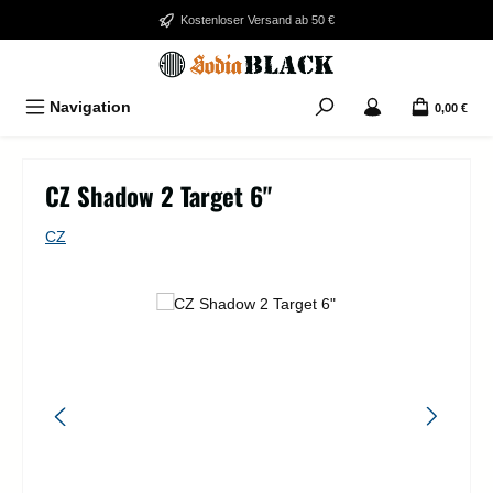
Zum Hauptinhalt springen
Kostenloser Versand ab 50 €
Navigation
0,00 €
CZ Shadow 2 Target 6"
CZ
Bildergalerie überspringen