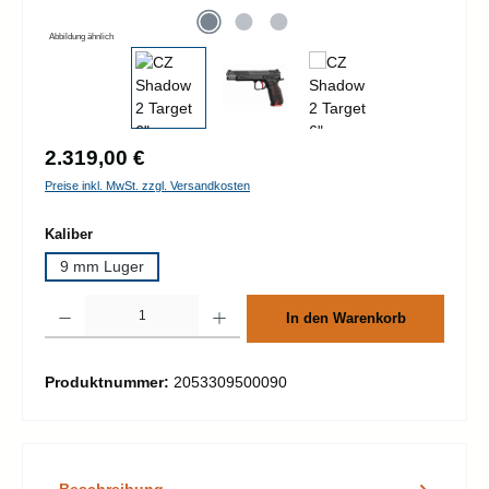
Abbildung ähnlich
Regulärer Preis:
2.319,00 €
Preise inkl. MwSt. zzgl. Versandkosten
auswählen
Kaliber
9 mm Luger
Produkt Anzahl: Gib den gewünschten Wert ein oder benutze die Schaltflächen um d
In den Warenkorb
Produktnummer:
2053309500090
Beschreibung