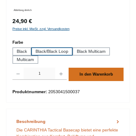
Abbildung ähnlich
Regulärer Preis:
24,90 €
Preise inkl. MwSt. zzgl. Versandkosten
auswählen
Farbe
Black
Black/Black Loop
Black Multicam
Multicam
Produkt Anzahl: Gib den gewünschten Wert ein oder benutze die Schaltflächen um d
In den Warenkorb
Produktnummer:
2053041500037
Beschreibung
Die CARINTHIA Tactical Basecap bietet eine perfekte