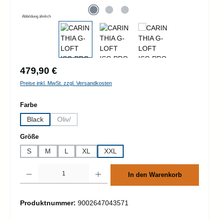
Abbildung ähnlich
Regulärer Preis:
479,90 €
Preise inkl. MwSt. zzgl. Versandkosten
auswählen
Farbe
Black
Oliv/
(Diese Option ist zurzeit nicht verfügbar.)
auswählen
Größe
S
M
L
XL
XXL
Produkt Anzahl: Gib den gewünschten Wert ein oder benutze die Schaltflächen um d
In den Warenkorb
Produktnummer:
9002647043571