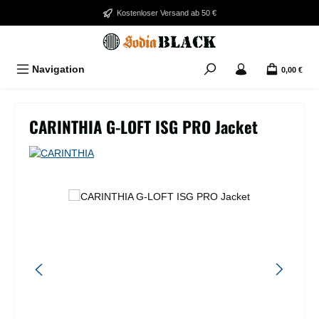
Zum Hauptinhalt springen
Kostenloser Versand ab 50 €
Navigation
0,00 €
CARINTHIA G-LOFT ISG PRO Jacket
Bildergalerie überspringen