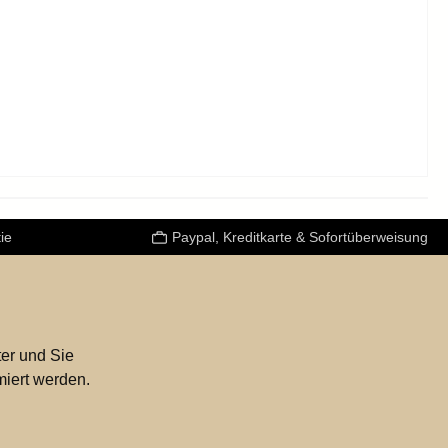
ie
Paypal, Kreditkarte & Sofortüberweisung
er und Sie
miert werden.