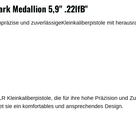
k Medallion 5,9" .22lfB"
äzise und zuverlässigeKleinkaliberpistole mit herausra
leinkaliberpistole, die für ihre hohe Präzision und Zuv
et sie ein komfortables und ansprechendes Design.