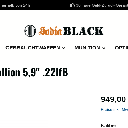
nnerhalb von 24h
30 Tage Geld-Zurück-Garant
GEBRAUCHTWAFFEN
MUNITION
OPTI
ion 5,9" .22lfB
Regulärer P
949,00
Preise inkl. M
ausw
Kaliber