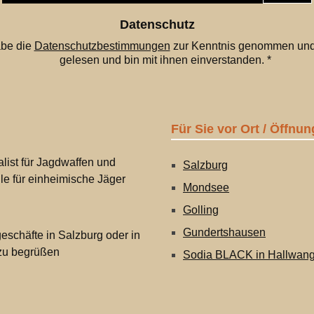
Adresse
*
Datenschutz
abe die
Datenschutzbestimmungen
zur Kenntnis genommen und
gelesen und bin mit ihnen einverstanden.
*
Für Sie vor Ort / Öffnun
list für Jagdwaffen und
Salzburg
lle für einheimische Jäger
Mondsee
Golling
Gundertshausen
eschäfte in Salzburg oder in
 zu begrüßen
Sodia BLACK in Hallwan