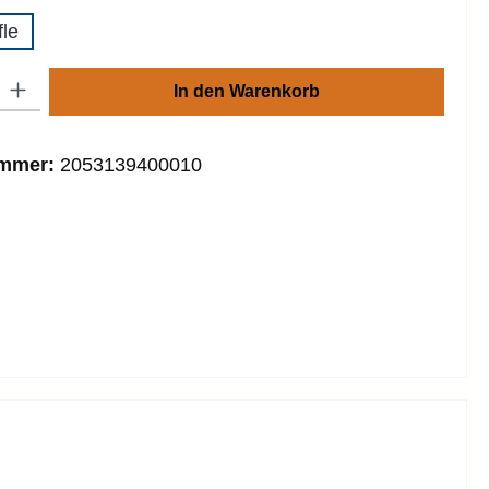
fle
: Gib den gewünschten Wert ein oder benutze die Schaltflächen um die
In den Warenkorb
ummer:
2053139400010