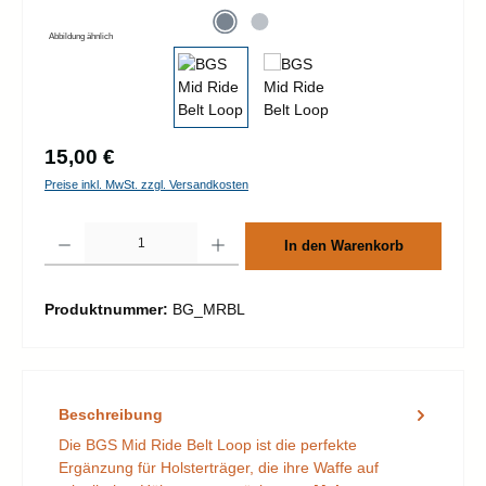
Abbildung ähnlich
Regulärer Preis:
15,00 €
Preise inkl. MwSt. zzgl. Versandkosten
Produkt Anzahl: Gib den gewünschten Wert ein oder benutze die Schaltflächen um d
In den Warenkorb
Produktnummer:
BG_MRBL
Beschreibung
Die BGS Mid Ride Belt Loop ist die perfekte
Ergänzung für Holsterträger, die ihre Waffe auf