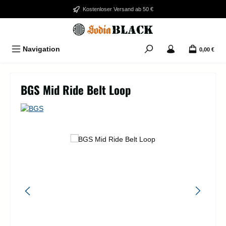
Zum Hauptinhalt springen
Kostenloser Versand ab 50 €
Navigation
0,00 €
BGS Mid Ride Belt Loop
Bildergalerie überspringen