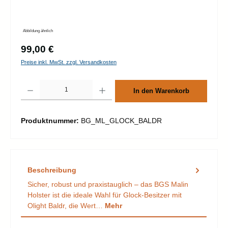
Abbildung ähnlich
Regulärer Preis:
99,00 €
Preise inkl. MwSt. zzgl. Versandkosten
Produkt Anzahl: Gib den gewünschten Wert ein oder benutze die Schaltflächen um d
In den Warenkorb
Produktnummer:
BG_ML_GLOCK_BALDR
Beschreibung
Sicher, robust und praxistauglich – das BGS Malin
Holster ist die ideale Wahl für Glock-Besitzer mit
Olight Baldr, die Wert…
Mehr