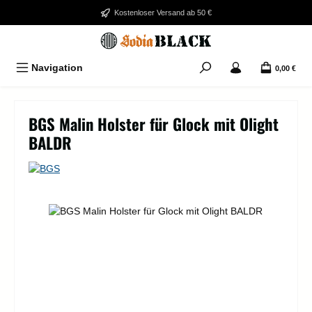
Zum Hauptinhalt springen
Kostenloser Versand ab 50 €
Navigation
0,00 €
BGS Malin Holster für Glock mit Olight
BALDR
Bildergalerie überspringen