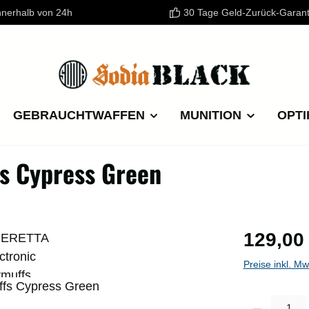
nnerhalb von 24h
30 Tage Geld-Zurück-Garant
GEBRAUCHTWAFFEN
MUNITION
OPTI
s Cypress Green
Regulärer P
129,00
Preise inkl. M
Produkt Anzahl