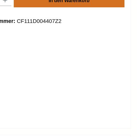
In den Warenkorb
ummer:
CF111D004407Z2